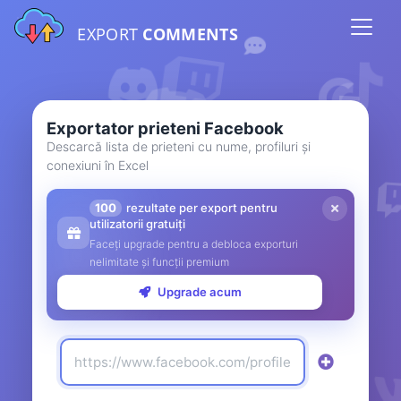
EXPORT
COMMENTS
Exportator prieteni Facebook
Descarcă lista de prieteni cu nume, profiluri și
conexiuni în Excel
100
rezultate per export pentru
utilizatorii gratuiți
Faceți upgrade pentru a debloca exporturi
nelimitate și funcții premium
Upgrade acum