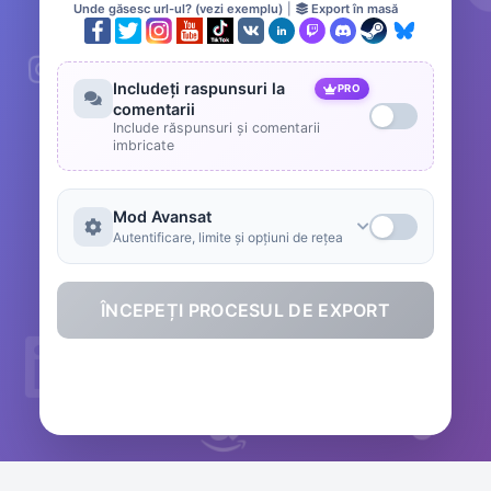
Unde găsesc url-ul? (vezi exemplu)
|
Export în masă
Includeți raspunsuri la
PRO
comentarii
Include răspunsuri și comentarii
imbricate
Mod Avansat
Autentificare, limite și opțiuni de rețea
ÎNCEPEȚI PROCESUL DE EXPORT