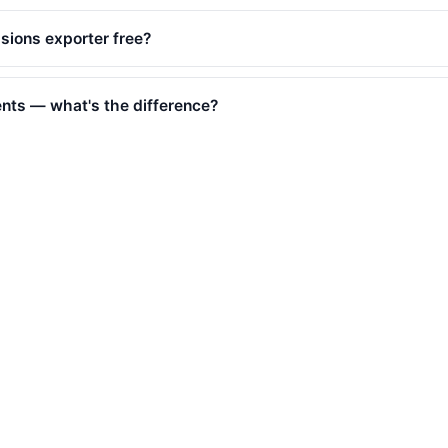
ssions exporter free?
ts — what's the difference?
uded?
ed?
paigns at once?