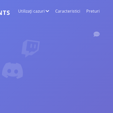
Utilizați cazuri
Caracteristici
Preturi
NTS
EXTRAGEREA DATELOR WEB
Colectați cele mai exacte date
ANALIZA SENTIMENTELOR
Efectuați o analiză a sentimentelor la
comentariile cu aprecieri sau reacții.