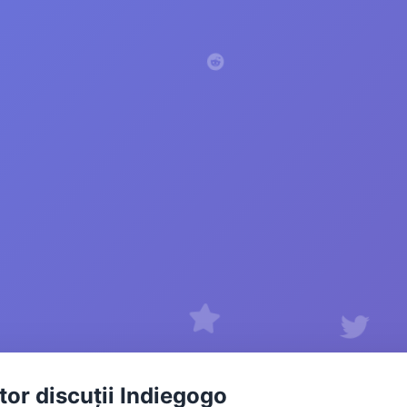
tor discuții Indiegogo