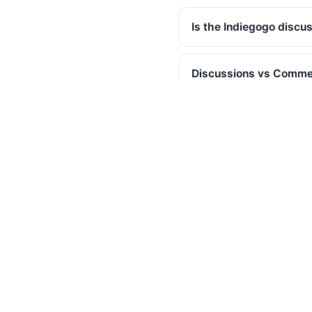
Is the Indiegogo discu
Discussions vs Commen
Are owner replies incl
Are vote counts includ
Can I export many cam
Is there an API?