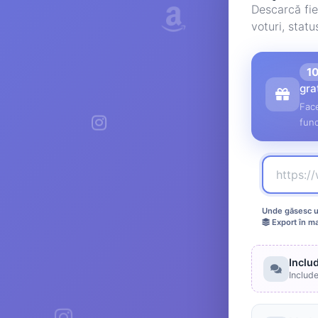
Descarcă fie
voturi, stat
1
gra
Face
func
Unde găsesc ur
Export în m
Inclu
Includ