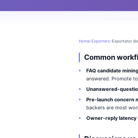
Home
Exporters
Exportator di
Common workf
FAQ candidate minin
answered. Promote to
Unanswered-question
Pre-launch concern 
backers are most worr
Owner-reply latency