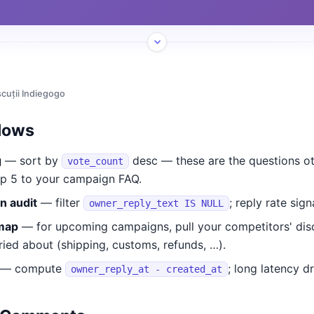
scuții Indiegogo
lows
g
— sort by
desc — these are the questions o
vote_count
p 5 to your campaign FAQ.
 audit
— filter
; reply rate sig
owner_reply_text IS NULL
map
— for upcoming campaigns, pull your competitors' dis
ied about (shipping, customs, refunds, …).
— compute
; long latency dr
owner_reply_at - created_at