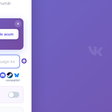
 număr
de acum
compatibil