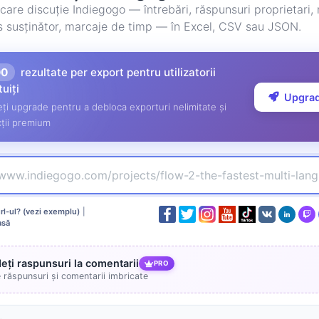
care discuție Indiegogo — întrebări, răspunsuri proprietari,
us susținător, marcaje de timp — în Excel, CSV sau JSON.
00
rezultate per export pentru utilizatorii
tuiți
Upgra
ți upgrade pentru a debloca exporturi nelimitate și
ții premium
l-ul? (vezi exemplu)
|
asă
deți raspunsuri la comentarii
PRO
e răspunsuri și comentarii imbricate