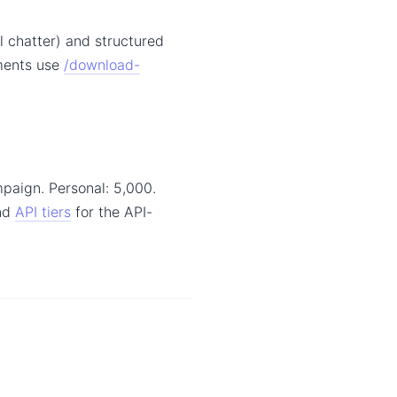
 chatter) and structured
ments use
/download-
mpaign. Personal: 5,000.
and
API tiers
for the API-