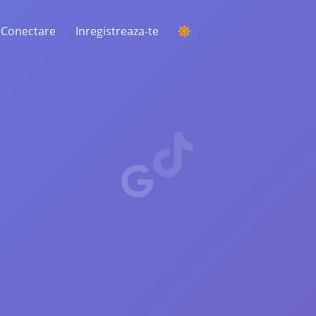
Conectare
Inregistreaza-te
DESFĂȘURAREA UNEI COMPETIȚII
Alegerea unui câștigător aleatoriu din
comentarii
ASCULTARE ȘI INTELIGENȚĂ
Descoperiți tendințele critice pentru a vă
înțelege publicul, concurenții și întreaga
piață