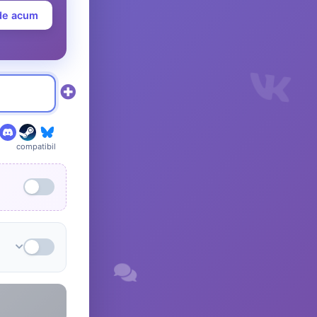
de acum
compatibil