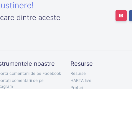
ustinere!
icare dintre aceste
strumentele noastre
Resurse
ortă comentarii de pe Facebook
Resurse
ortați comentarii de pe
HARTA live
stagram
Preturi
ortă urmăritori de pe Twitter
Documentatie API
ortați Twitter Followings
Bot Telegram
orta Tweet-uri
Extensie Chrome
ortați comentarii de pe YouTube
Aplicație mobilă
orta Comentarii de pe TikTok
ortați comentariile VKontakte