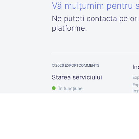
Vă mulțumim pentru s
Ne puteti contacta pe or
platforme.
©
2026
EXPORTCOMMENTS
In
Starea serviciului
Exp
Exp
În funcțiune
In
Exp
Exp
Exp
Exp
Exp
Exp