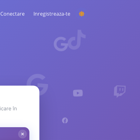
Conectare
Inregistreaza-te
DESFĂȘURAREA UNEI COMPETIȚII
Alegerea unui câștigător aleatoriu din
comentarii
ASCULTARE ȘI INTELIGENȚĂ
Descoperiți tendințele critice pentru a vă
înțelege publicul, concurenții și întreaga
piață
icare în