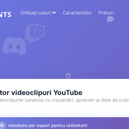
Utilizați cazuri
Caracteristici
Preturi
NTS
EXTRAGEREA DATELOR WEB
Colectați cele mai exacte date
ANALIZA SENTIMENTELOR
Efectuați o analiză a sentimentelor la
comentariile cu aprecieri sau reacții.
tor videoclipuri YouTube
oclipurile canalului cu vizualizări, aprecieri și date de publ
00
rezultate per export pentru utilizatorii