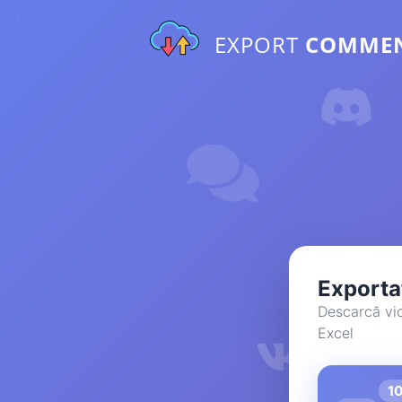
EXPORT
COMME
Exporta
Descarcă vide
Excel
1