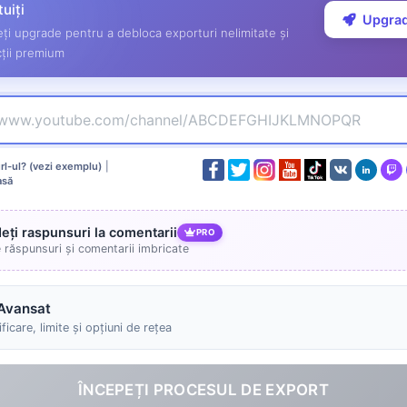
tuiți
Upgra
ți upgrade pentru a debloca exporturi nelimitate și
ții premium
l-ul? (vezi exemplu)
|
asă
deți raspunsuri la comentarii
PRO
e răspunsuri și comentarii imbricate
Avansat
ficare, limite și opțiuni de rețea
ÎNCEPEȚI PROCESUL DE EXPORT