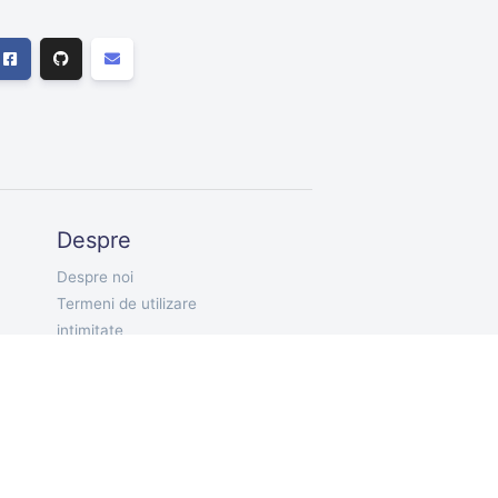
Despre
Despre noi
Termeni de utilizare
intimitate
RO