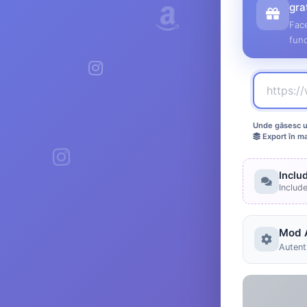
gra
Face
func
Unde găsesc ur
Export în m
Inclu
Includ
Mod 
Autenti