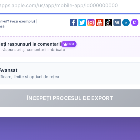
l-ul? (vezi exemplu)
|
asă
deți raspunsuri la comentarii
PRO
e răspunsuri și comentarii imbricate
Avansat
ficare, limite și opțiuni de rețea
ÎNCEPEȚI PROCESUL DE EXPORT