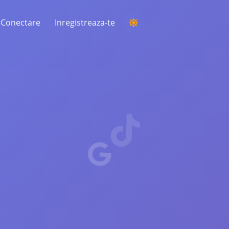
Conectare
Inregistreaza-te
DESFĂȘURAREA UNEI COMPETIȚII
Alegerea unui câștigător aleatoriu din
comentarii
ASCULTARE ȘI INTELIGENȚĂ
Descoperiți tendințele critice pentru a vă
înțelege publicul, concurenții și întreaga
piață