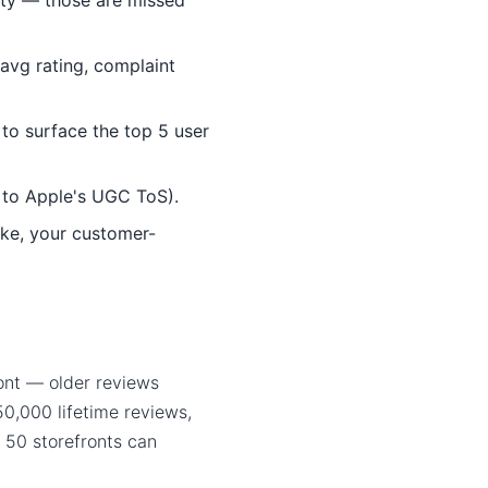
ty — those are missed
avg rating, complaint
to surface the top 5 user
t to Apple's UGC ToS).
ke, your customer-
ont — older reviews
50,000 lifetime reviews,
 50 storefronts can