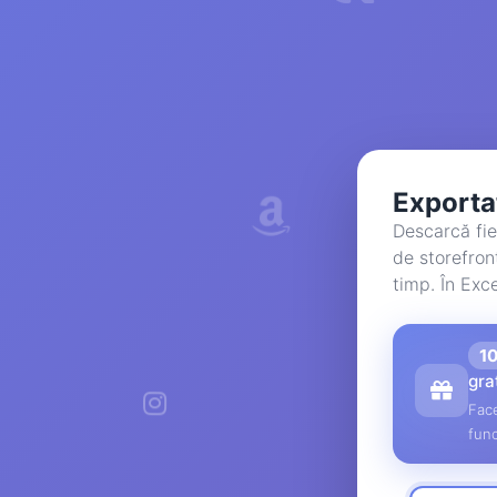
Exporta
Descarcă fie
de storefron
timp. În Exc
1
gra
Face
func