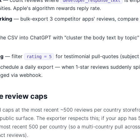
t
— count reviews where
is emp
developer_response_text
ies. Apple's algorithm rewards reply rate.
rking
— bulk-export 3 competitor apps' reviews, compare 
he CSV into ChatGPT with "cluster the body text by topic" 
ng
— filter
for testimonial pull-quotes (subjec
rating = 5
hedule a daily export — when 1-star reviews suddenly spi
nged via webhook.
e review caps
PI caps at the most recent ~500 reviews per country storefr
 public surface. The exporter respects this; if your app has 
most recent 500 per country (so a multi-country pull across
nct reviews).