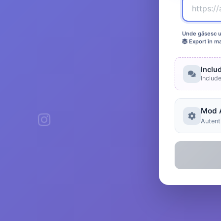
Unde găsesc ur
Export în m
Inclu
Includ
Mod 
Autenti