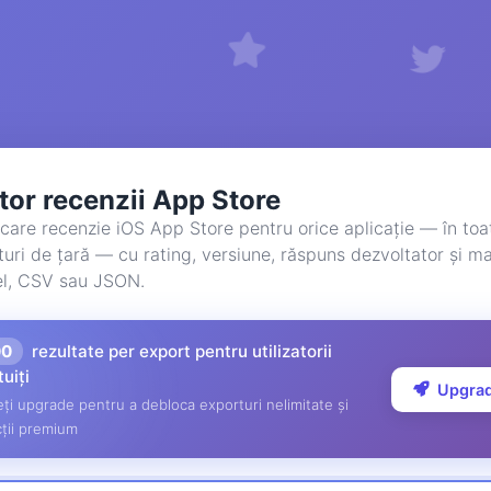
tor recenzii App Store
care recenzie iOS App Store pentru orice aplicație — în toa
turi de țară — cu rating, versiune, răspuns dezvoltator și m
el, CSV sau JSON.
00
rezultate per export pentru utilizatorii
tuiți
Upgra
ți upgrade pentru a debloca exporturi nelimitate și
ții premium