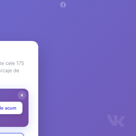
te cele 175
arcaje de
de acum