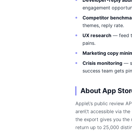
Developer-reply audi
engagement opportunit
Competitor benchma
themes, reply rate.
UX research
— feed t
pains.
Marketing copy mini
Crisis monitoring
— sc
success team gets pi
About App Stor
Apple\'s public review A
aren\'t accessible via the
the export gives you the 
return up to 25,000 disti