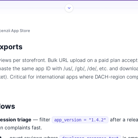
cenzii App Store
exports
views per storefront. Bulk URL upload on a paid plan accept
ste the same app ID with /us/, /gb/, /de/, etc. and download 
ket). Critical for international apps where DACH-region comp
lows
ession triage
— filter
after a rele
app_version = "1.4.2"
n complaints fast.