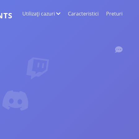
Utilizați cazuri
Caracteristici
Preturi
NTS
EXTRAGEREA DATELOR WEB
Colectați cele mai exacte date
ANALIZA SENTIMENTELOR
Efectuați o analiză a sentimentelor la
comentariile cu aprecieri sau reacții.