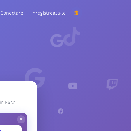
Conectare
Inregistreaza-te
DESFĂȘURAREA UNEI COMPETIȚII
Alegerea unui câștigător aleatoriu din
comentarii
ASCULTARE ȘI INTELIGENȚĂ
Descoperiți tendințele critice pentru a vă
înțelege publicul, concurenții și întreaga
piață
în Excel