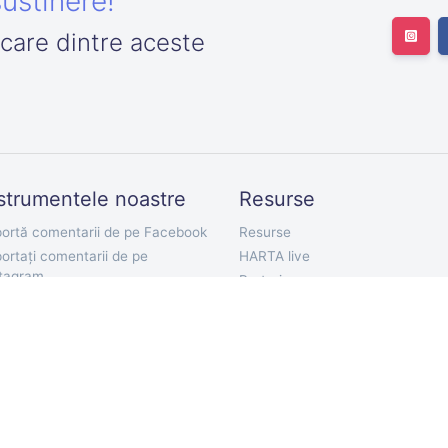
ustinere!
icare dintre aceste
strumentele noastre
Resurse
ortă comentarii de pe Facebook
Resurse
ortați comentarii de pe
HARTA live
stagram
Preturi
ortă urmăritori de pe Twitter
Documentatie API
ortați Twitter Followings
Bot Telegram
orta Tweet-uri
Extensie Chrome
ortați comentarii de pe YouTube
Aplicație mobilă
orta Comentarii de pe TikTok
ortați comentariile VKontakte
ort Discord Chat