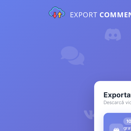
EXPORT
COMME
Exporta
Descarcă vid
1
gra