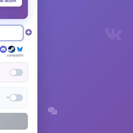
de acum
compatibil