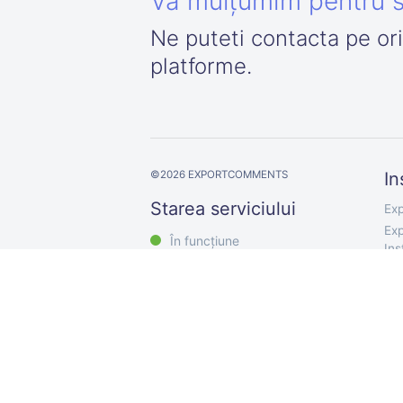
Vă mulțumim pentru s
Ne puteti contacta pe or
platforme.
©
2026
EXPORTCOMMENTS
In
Starea serviciului
Exp
Exp
În funcțiune
In
Exp
Exp
Exp
Exp
Exp
Exp
Exp