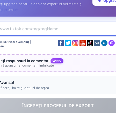
Upgra
ți upgrade pentru a debloca exporturi nelimitate și
ții premium
l-ul? (vezi exemplu)
|
asă
deți raspunsuri la comentarii
PRO
e răspunsuri și comentarii imbricate
Avansat
ficare, limite și opțiuni de rețea
ÎNCEPEȚI PROCESUL DE EXPORT