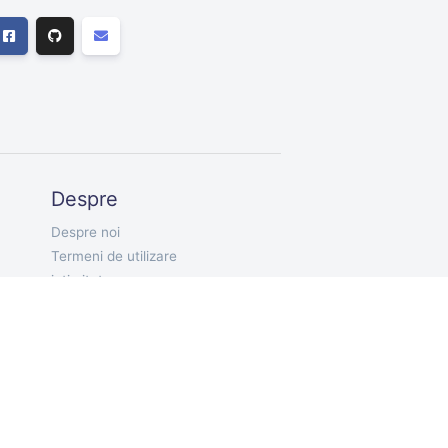
Despre
Despre noi
Termeni de utilizare
intimitate
RO