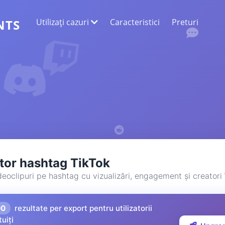
Utilizați cazuri
Caracteristici
Preturi
NTS
EXTRAGEREA DATELOR WEB
Colectați cele mai exacte date
ANALIZA SENTIMENTELOR
Efectuați o analiză a sentimentelor la
comentariile cu aprecieri sau reacții.
tor hashtag TikTok
eoclipuri pe hashtag cu vizualizări, engagement și creatori 
00
rezultate per export pentru utilizatorii
tuiți