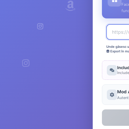
Face
func
Unde găsesc ur
Export în m
Inclu
Includ
Mod 
Autenti