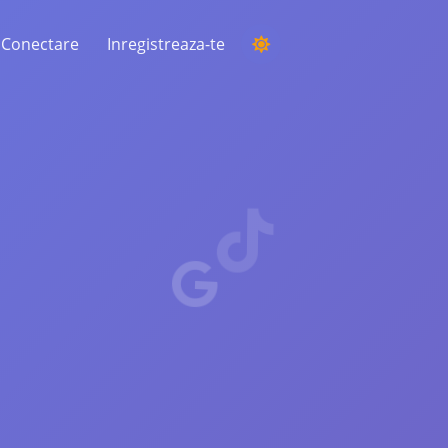
Conectare
Inregistreaza-te
DESFĂȘURAREA UNEI COMPETIȚII
Alegerea unui câștigător aleatoriu din
comentarii
ASCULTARE ȘI INTELIGENȚĂ
Descoperiți tendințele critice pentru a vă
înțelege publicul, concurenții și întreaga
piață