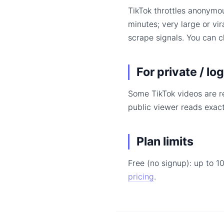
TikTok throttles anonymo
minutes; very large or vi
scrape signals. You can 
For private / l
Some TikTok videos are re
public viewer reads exac
Plan limits
Free (no signup): up to 1
pricing
.