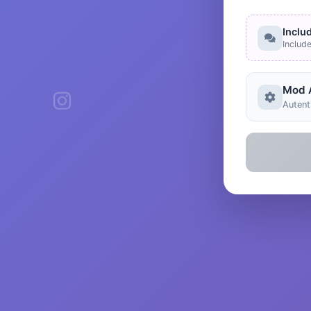
Inclu
Includ
Mod 
Autenti