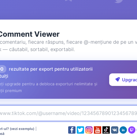
 Comment Viewer
 comentariu, fiecare răspuns, fiecare @-mențiune de pe un v
 — căutabil, sortabil, exportabil.
00
rezultate per export pentru utilizatorii
tuiți
Upgra
ți upgrade pentru a debloca exporturi nelimitate și
ții premium
l-ul? (vezi exemplu)
|
asă