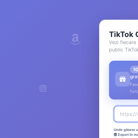
TikTok
Vezi fiecare
public TikTok
1
gra
Face
func
Unde găsesc ur
Export în m