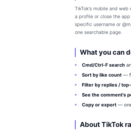
TikTok's mobile and web c
a profile or close the ap
specific username or @men
one searchable page.
What you can do
Cmd/Ctrl-F search
an
Sort by like count
— fi
Filter by replies / to
See the comment's p
Copy or export
— one 
About TikTok ra