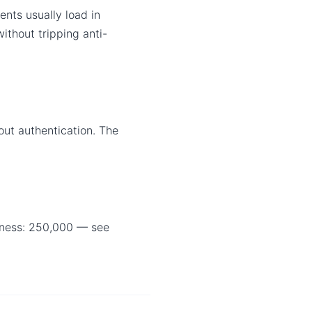
nts usually load in
ithout tripping anti-
out authentication. The
siness: 250,000 — see