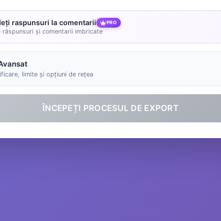
deți raspunsuri la comentarii
PRO
e răspunsuri și comentarii imbricate
Avansat
ficare, limite și opțiuni de rețea
ÎNCEPEȚI PROCESUL DE EXPORT