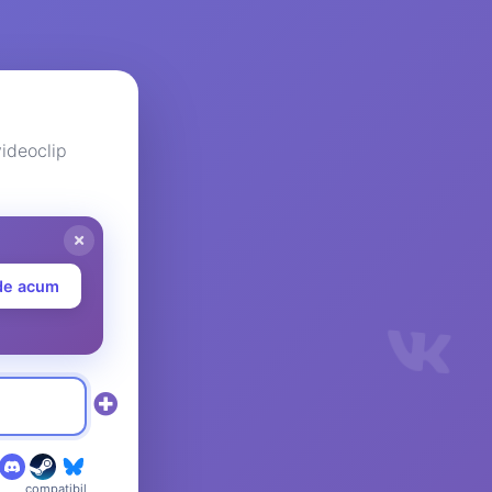
ideoclip
de acum
compatibil