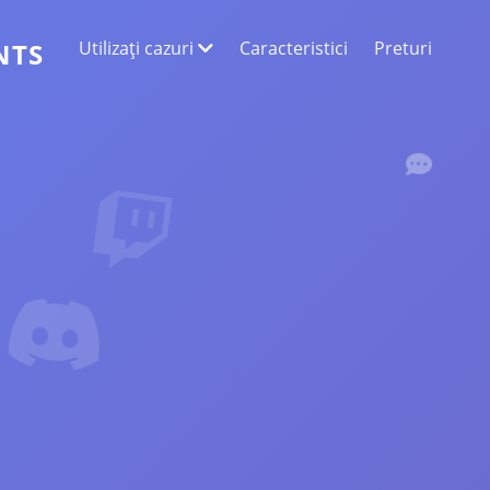
Utilizați cazuri
Caracteristici
Preturi
NTS
EXTRAGEREA DATELOR WEB
Colectați cele mai exacte date
ANALIZA SENTIMENTELOR
Efectuați o analiză a sentimentelor la
comentariile cu aprecieri sau reacții.