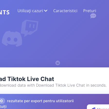
Utilizați cazuri
Caracteristici
Preturi
NTS
EXTRAGEREA DATELOR WEB
Colectați cele mai exacte date
ANALIZA SENTIMENTELOR
Efectuați o analiză a sentimentelor la
comentariile cu aprecieri sau reacții.
d Tiktok Live Chat
download data with Download Tiktok Live Chat in seconds.
00
rezultate per export pentru utilizatorii
tuiți