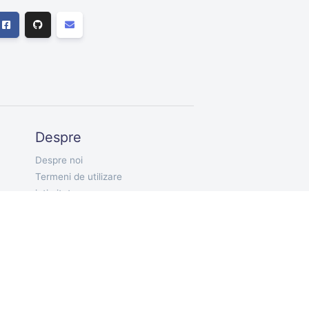
Despre
Despre noi
Termeni de utilizare
intimitate
RO