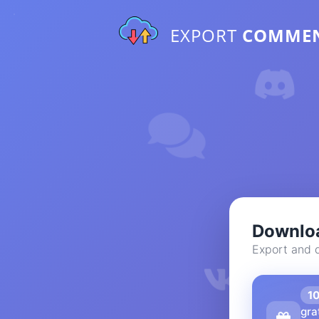
EXPORT
COMME
Downloa
Export and 
1
gra