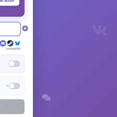
de acum
compatibil