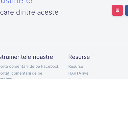
ustinere!
icare dintre aceste
strumentele noastre
Resurse
ortă comentarii de pe Facebook
Resurse
ortați comentarii de pe
HARTA live
stagram
Preturi
ortă urmăritori de pe Twitter
Documentatie API
ortați Twitter Followings
Bot Telegram
orta Tweet-uri
Extensie Chrome
ortați comentarii de pe YouTube
Aplicație mobilă
orta Comentarii de pe TikTok
ortați comentariile VKontakte
ort Discord Chat