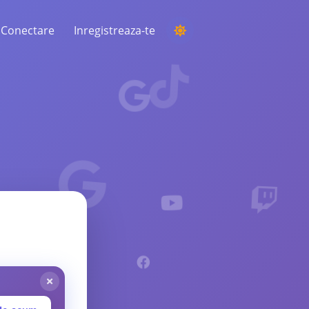
Conectare
Inregistreaza-te
DESFĂȘURAREA UNEI COMPETIȚII
Alegerea unui câștigător aleatoriu din
comentarii
ASCULTARE ȘI INTELIGENȚĂ
Descoperiți tendințele critice pentru a vă
înțelege publicul, concurenții și întreaga
piață