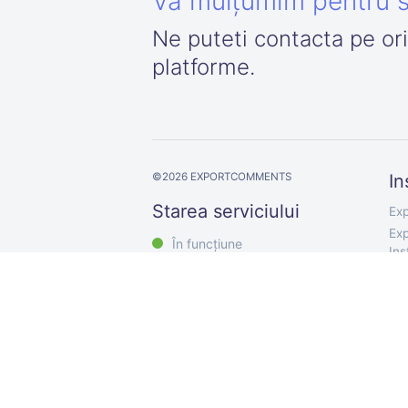
Vă mulțumim pentru s
Ne puteti contacta pe or
platforme.
©
2026
EXPORTCOMMENTS
In
Starea serviciului
Exp
Exp
În funcțiune
In
Exp
Exp
Exp
Exp
Exp
Exp
Exp