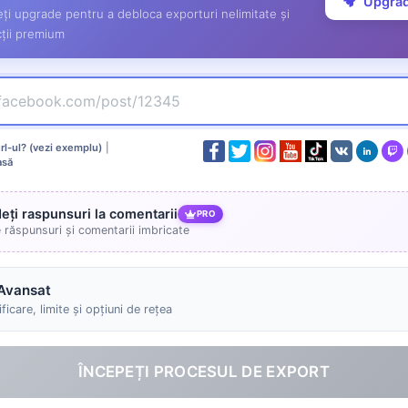
Upgra
ți upgrade pentru a debloca exporturi nelimitate și
ții premium
l-ul? (vezi exemplu)
|
asă
deți raspunsuri la comentarii
PRO
e răspunsuri și comentarii imbricate
Avansat
ficare, limite și opțiuni de rețea
ÎNCEPEȚI PROCESUL DE EXPORT