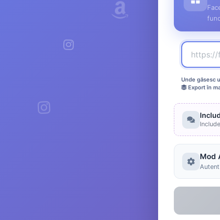
Face
func
Unde găsesc ur
Export în m
Inclu
Includ
Mod 
Autenti