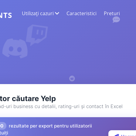
Utilizați cazuri
Caracteristici
Preturi
NTS
EXTRAGEREA DATELOR WEB
Colectați cele mai exacte date
ANALIZA SENTIMENTELOR
Efectuați o analiză a sentimentelor la
comentariile cu aprecieri sau reacții.
tor căutare Yelp
-uri business cu detalii, rating-uri și contact în Excel
00
rezultate per export pentru utilizatorii
tuiți