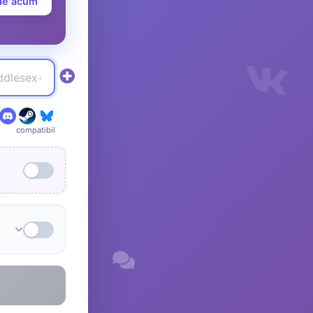
de acum
compatibil