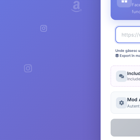
Face
func
Unde găsesc ur
Export în m
Inclu
Includ
Mod 
Autenti