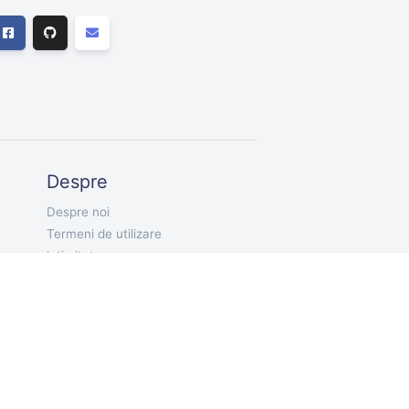
Despre
Despre noi
Termeni de utilizare
intimitate
RO