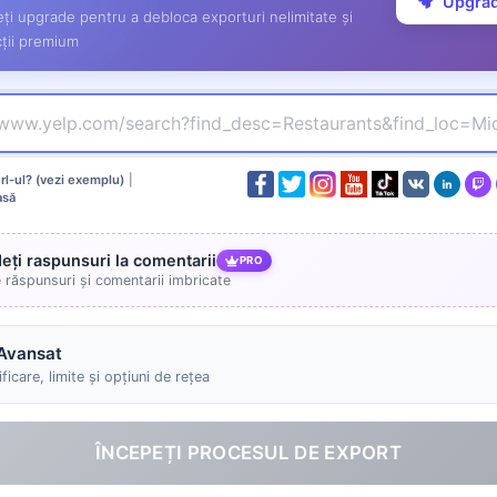
Upgra
ți upgrade pentru a debloca exporturi nelimitate și
ții premium
l-ul? (vezi exemplu)
|
asă
deți raspunsuri la comentarii
PRO
e răspunsuri și comentarii imbricate
Avansat
ficare, limite și opțiuni de rețea
ÎNCEPEȚI PROCESUL DE EXPORT