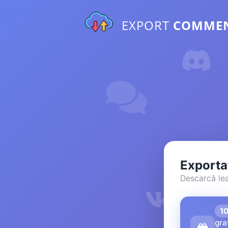
EXPORT
COMME
Exporta
Descarcă lead
1
gra