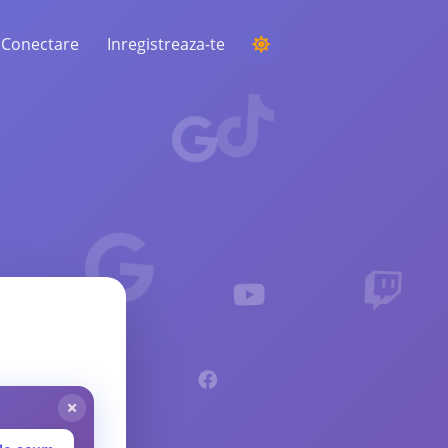
Conectare
Inregistreaza-te
DESFĂȘURAREA UNEI COMPETIȚII
Alegerea unui câștigător aleatoriu din
comentarii
ASCULTARE ȘI INTELIGENȚĂ
Descoperiți tendințele critice pentru a vă
înțelege publicul, concurenții și întreaga
piață