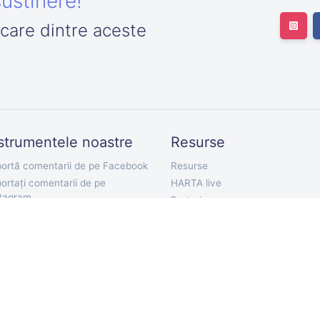
ustinere!
icare dintre aceste
strumentele noastre
Resurse
ortă comentarii de pe Facebook
Resurse
ortați comentarii de pe
HARTA live
stagram
Preturi
ortă urmăritori de pe Twitter
Documentatie API
ortați Twitter Followings
Bot Telegram
orta Tweet-uri
Extensie Chrome
ortați comentarii de pe YouTube
Aplicație mobilă
orta Comentarii de pe TikTok
ortați comentariile VKontakte
ort Discord Chat