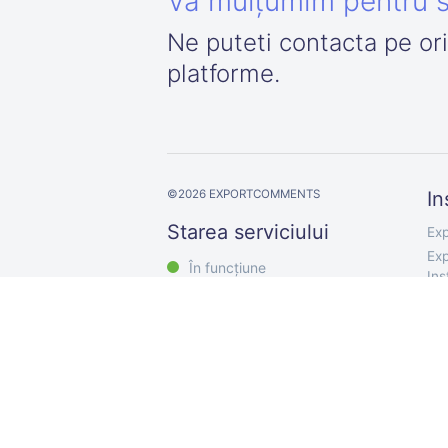
Vă mulțumim pentru s
Ne puteti contacta pe or
platforme.
©
2026
EXPORTCOMMENTS
In
Starea serviciului
Exp
Exp
În funcțiune
In
Exp
Exp
Exp
Exp
Exp
Exp
Exp